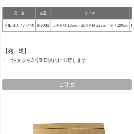
品 名
自重
サイズ
THE 達人さかさ桶
約800g
上蓋直径:185㎜／底面直径:220㎜／高さ:205㎜
【発 送】
・ご注文から3営業日以内に出荷します
ご注文