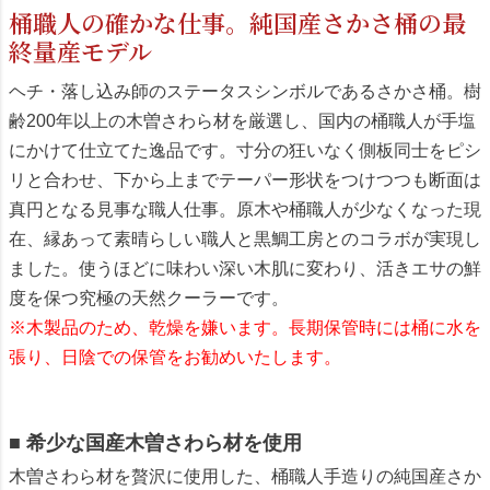
桶職人の確かな仕事。純国産さかさ桶の最
終量産モデル
ヘチ・落し込み師のステータスシンボルであるさかさ桶。樹
齢200年以上の木曽さわら材を厳選し、国内の桶職人が手塩
にかけて仕立てた逸品です。寸分の狂いなく側板同士をピシ
リと合わせ、下から上までテーパー形状をつけつつも断面は
真円となる見事な職人仕事。原木や桶職人が少なくなった現
在、縁あって素晴らしい職人と黒鯛工房とのコラボが実現し
ました。使うほどに味わい深い木肌に変わり、活きエサの鮮
度を保つ究極の天然クーラーです。
※木製品のため、乾燥を嫌います。長期保管時には桶に水を
張り、日陰での保管をお勧めいたします。
■ 希少な国産木曽さわら材を使用
木曽さわら材を贅沢に使用した、桶職人手造りの純国産さか